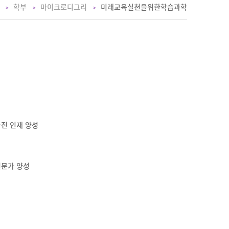
원
학부
마이크로디그리
미래교육실천을위한학습과학
가진 인재 양성
전문가 양성