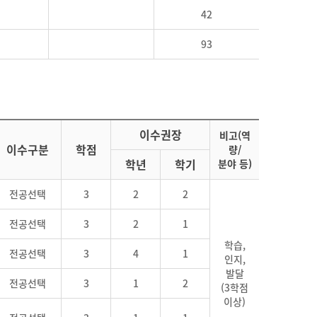
42
93
이수권장
비고(역
이수구분
학점
량/
학년
학기
분야 등)
전공선택
3
2
2
전공선택
3
2
1
학습,
전공선택
3
4
1
인지,
발달
전공선택
3
1
2
(3학점
이상)