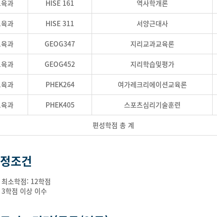
교육과
HISE 161
역사학개론
교육과
HISE 311
서양근대사
교육과
GEOG347
지리교과교육론
교육과
GEOG452
지리학습및평가
교육과
PHEK264
여가레크리에이션교육론
교육과
PHEK405
스포츠심리기술훈련
편성학점 총 계
정조건
정 최소학점: 12학점
별 3학점 이상 이수