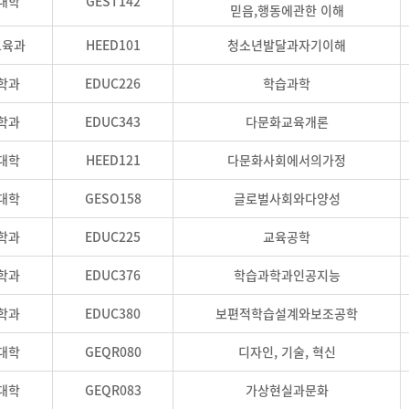
대학
GEST142
믿음,행동에관한 이해
교육과
HEED101
청소년발달과자기이해
학과
EDUC226
학습과학
학과
EDUC343
다문화교육개론
대학
HEED121
다문화사회에서의가정
대학
GESO158
글로벌사회와다양성
학과
EDUC225
교육공학
학과
EDUC376
학습과학과인공지능
학과
EDUC380
보편적학습설계와보조공학
대학
GEQR080
디자인, 기술, 혁신
대학
GEQR083
가상현실과문화