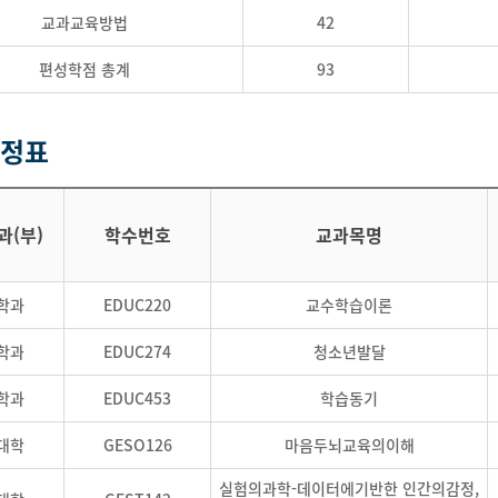
교과교육방법
42
편성학점 총계
93
정표
과(부)
학수번호
교과목명
학과
EDUC220
교수학습이론
학과
EDUC274
청소년발달
학과
EDUC453
학습동기
대학
GESO126
마음두뇌교육의이해
실험의과학-데이터에기반한 인간의감정,