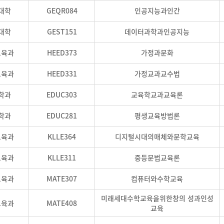
대학
GEQR084
인공지능과인간
대학
GEST151
데이터과학과인공지능
교육과
HEED373
가정과문화
교육과
HEED331
가정교과교수법
학과
EDUC303
교육학교과교육론
학과
EDUC281
평생교육방법론
교육과
KLLE364
디지털시대의매체와문학교육
교육과
KLLE311
중등문법교육론
교육과
MATE307
컴퓨터와수학교육
미래세대수학교육을위한창의 성과인성
교육과
MATE408
교육